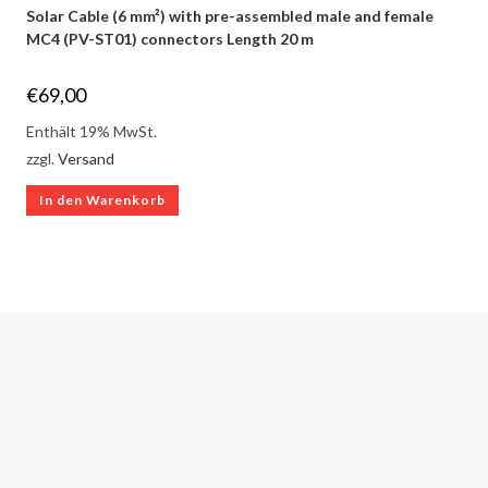
Solar Cable (6 mm²) with pre-assembled male and female
MC4 (PV-ST01) connectors Length 20 m
€
69,00
Enthält 19% MwSt.
zzgl.
Versand
In den Warenkorb