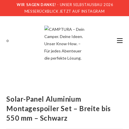
Zum
WIR SAGEN DANKE!
- UNSER SELBSTAUSBAU 2026
Inhalt
MESSERÜCKBLICK JETZT AUF INSTAGRAM
springen
0
Solar-Panel Aluminium
Montagespoiler Set – Breite bis
550 mm – Schwarz