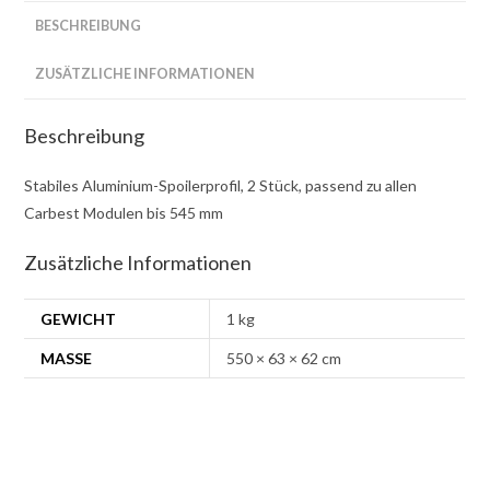
mm
BESCHREIBUNG
-
ZUSÄTZLICHE INFORMATIONEN
Schwarz
Menge
Beschreibung
Stabiles Aluminium-Spoilerprofil, 2 Stück, passend zu allen
Carbest Modulen bis 545 mm
Zusätzliche Informationen
GEWICHT
1 kg
MASSE
550 × 63 × 62 cm