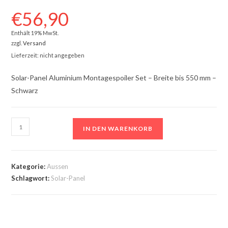
€
56,90
Enthält 19% MwSt.
zzgl.
Versand
Lieferzeit: nicht angegeben
Solar-Panel Aluminium Montagespoiler Set – Breite bis 550 mm –
Schwarz
Solar-
IN DEN WARENKORB
Panel
Aluminium
Montagespoiler
Kategorie:
Aussen
Set
Schlagwort:
Solar-Panel
-
Breite
bis
550